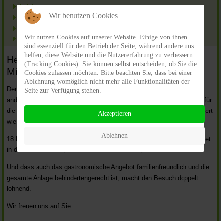
Anfahrt
Wir benutzen Cookies
Kontakt
Impressum
Wir nutzen Cookies auf unserer Website. Einige von ihnen
Rund um Mittenwald
sind essenziell für den Betrieb der Seite, während andere uns
helfen, diese Website und die Nutzererfahrung zu verbessern
Herzlich willkommen beim Karwendel-Golf in
(Tracking Cookies). Sie können selbst entscheiden, ob Sie die
Mittenwald!
Cookies zulassen möchten. Bitte beachten Sie, dass bei einer
Ablehnung womöglich nicht mehr alle Funktionalitäten der
Der neue Karwendel-Golf Platz im Herzen von Mittenwald ist alles
Seite zur Verfügung stehen.
andere als ein Minigolfplatz. Sie werden es selbst erleben: Der Spaß für
die ganze Familie steht im Vordergrund. Kinder sind genau so begeistert
Akzeptieren
wie Senioren, es gibt also überhaupt keine Altersbeschränkungen.
Ablehnen
18 Bahnen in einer herrlichen Landschaft, jede einmalig und ein­gebettet
in das Grün des Kurparks: So macht Freizeit Spaß.
Und dass auch das gastronomische Angebot familienfreundlich und die
gesamte Anlage behindertengerecht ist, macht den Besuch doppelt
lohnend.
Wir freuen uns auf Sie.