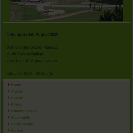
Öffnungszeiten August 2026
Während des Bozner Marktes
ist die Spielgolfanlage
vom 1.8. - 10.8. geschlossen
Info unter 0172 - 82 00 705
Home
Anlage
Galerie
Preise
Öffnungszeiten
Spielregeln
Gastronomie
Partner