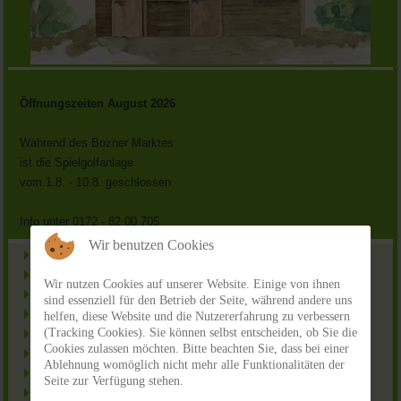
Öffnungszeiten August 2026
Während des Bozner Marktes
ist die Spielgolfanlage
vom 1.8. - 10.8. geschlossen
Info unter 0172 - 82 00 705
Wir benutzen Cookies
Home
Anlage
Wir nutzen Cookies auf unserer Website. Einige von ihnen
Galerie
sind essenziell für den Betrieb der Seite, während andere uns
Preise
helfen, diese Website und die Nutzererfahrung zu verbessern
(Tracking Cookies). Sie können selbst entscheiden, ob Sie die
Öffnungszeiten
Cookies zulassen möchten. Bitte beachten Sie, dass bei einer
Spielregeln
Ablehnung womöglich nicht mehr alle Funktionalitäten der
Gastronomie
Seite zur Verfügung stehen.
Partner