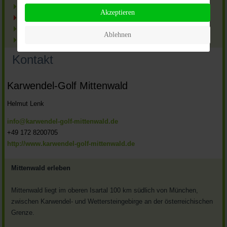
Anfahrt
Akzeptieren
Kontakt
Impressum
Ablehnen
Rund um Mittenwald
Kontakt
Karwendel-Golf Mittenwald
Helmut Lenk
info@karwendel-golf-mittenwald.de
+49 172 8200705
http://www.karwendel-golf-mittenwald.de
Mittenwald erleben
Mittenwald liegt im oberen Isartal 100 km südlich von München,
zwischen Karwendel- und Wettersteingebirge an der österreichischen
Grenze.